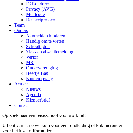
ICT-onderwijs
Privacy (AVG)
Meldcode
Respectprotocol
Team
Ouders
Aanmelden kinderen
Handig om te weten
Schooltijden
Ziek- en absentiemelding
Verlof
MR
Oudervereniging
Beertje Bas
Kinderopvang
Actueel
Nieuws
Agenda
Klepperbrief
Contact
Op zoek naar een basisschool voor uw kind?
U bent van harte welkom voor een rondleiding of klik hieronder
voor het inschrijfformulier