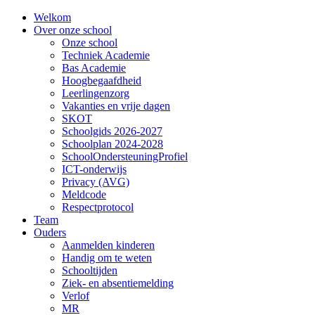
Welkom
Over onze school
Onze school
Techniek Academie
Bas Academie
Hoogbegaafdheid
Leerlingenzorg
Vakanties en vrije dagen
SKOT
Schoolgids 2026-2027
Schoolplan 2024-2028
SchoolOndersteuningProfiel
ICT-onderwijs
Privacy (AVG)
Meldcode
Respectprotocol
Team
Ouders
Aanmelden kinderen
Handig om te weten
Schooltijden
Ziek- en absentiemelding
Verlof
MR