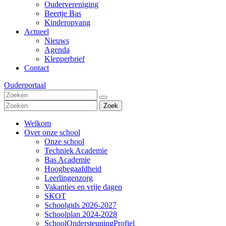
Oudervereniging
Beertje Bas
Kinderopvang
Actueel
Nieuws
Agenda
Klepperbrief
Contact
Ouderportaal
Zoek
Welkom
Over onze school
Onze school
Techniek Academie
Bas Academie
Hoogbegaafdheid
Leerlingenzorg
Vakanties en vrije dagen
SKOT
Schoolgids 2026-2027
Schoolplan 2024-2028
SchoolOndersteuningProfiel