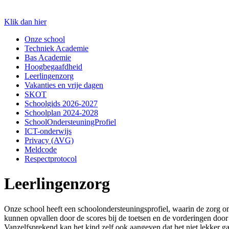
Klik dan hier
Onze school
Techniek Academie
Bas Academie
Hoogbegaafdheid
Leerlingenzorg
Vakanties en vrije dagen
SKOT
Schoolgids 2026-2027
Schoolplan 2024-2028
SchoolOndersteuningProfiel
ICT-onderwijs
Privacy (AVG)
Meldcode
Respectprotocol
Leerlingenzorg
Onze school heeft een schoolondersteuningsprofiel, waarin de zorg om
kunnen opvallen door de scores bij de toetsen en de vorderingen door 
Vanzelfsprekend kan het kind zelf ook aangeven dat het niet lekker ga