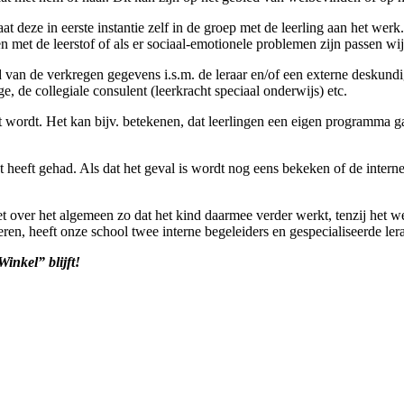
aat deze in eerste instantie zelf in de groep met de leerling aan het we
n met de leerstof of als er sociaal-emotionele problemen zijn passen wi
nd van de verkregen gegevens i.s.m. de leraar en/of een externe deskun
e, de collegiale consulent (leerkracht speciaal onderwijs) etc.
wordt. Het kan bijv. betekenen, dat leerlingen een eigen programma gaan
 heeft gehad. Als dat het geval is wordt nog eens bekeken of de intern
over het algemeen zo dat het kind daarmee verder werkt, tenzij het wee
en, heeft onze school twee interne begeleiders en gespecialiseerde ler
inkel” blijft!