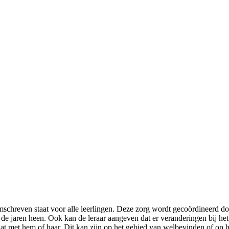
schreven staat voor alle leerlingen. Deze zorg wordt gecoördineerd doo
de jaren heen. Ook kan de leraar aangeven dat er veranderingen bij het
at met hem of haar. Dit kan zijn op het gebied van welbevinden of op h