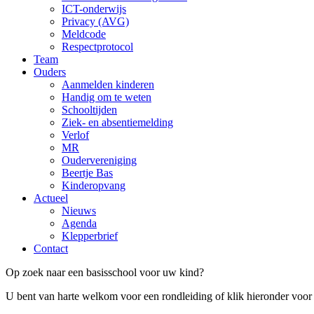
ICT-onderwijs
Privacy (AVG)
Meldcode
Respectprotocol
Team
Ouders
Aanmelden kinderen
Handig om te weten
Schooltijden
Ziek- en absentiemelding
Verlof
MR
Oudervereniging
Beertje Bas
Kinderopvang
Actueel
Nieuws
Agenda
Klepperbrief
Contact
Op zoek naar een basisschool voor uw kind?
U bent van harte welkom voor een rondleiding of klik hieronder voor h