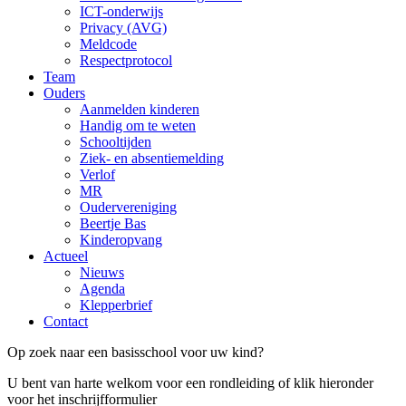
ICT-onderwijs
Privacy (AVG)
Meldcode
Respectprotocol
Team
Ouders
Aanmelden kinderen
Handig om te weten
Schooltijden
Ziek- en absentiemelding
Verlof
MR
Oudervereniging
Beertje Bas
Kinderopvang
Actueel
Nieuws
Agenda
Klepperbrief
Contact
Op zoek naar een basisschool voor uw kind?
U bent van harte welkom voor een rondleiding of klik hieronder
voor het inschrijfformulier