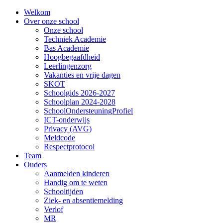
Welkom
Over onze school
Onze school
Techniek Academie
Bas Academie
Hoogbegaafdheid
Leerlingenzorg
Vakanties en vrije dagen
SKOT
Schoolgids 2026-2027
Schoolplan 2024-2028
SchoolOndersteuningProfiel
ICT-onderwijs
Privacy (AVG)
Meldcode
Respectprotocol
Team
Ouders
Aanmelden kinderen
Handig om te weten
Schooltijden
Ziek- en absentiemelding
Verlof
MR