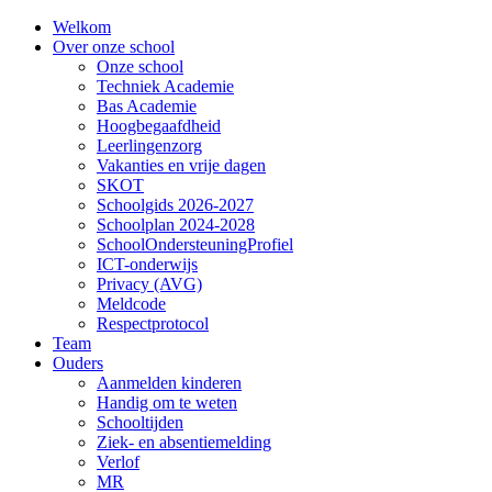
Welkom
Over onze school
Onze school
Techniek Academie
Bas Academie
Hoogbegaafdheid
Leerlingenzorg
Vakanties en vrije dagen
SKOT
Schoolgids 2026-2027
Schoolplan 2024-2028
SchoolOndersteuningProfiel
ICT-onderwijs
Privacy (AVG)
Meldcode
Respectprotocol
Team
Ouders
Aanmelden kinderen
Handig om te weten
Schooltijden
Ziek- en absentiemelding
Verlof
MR