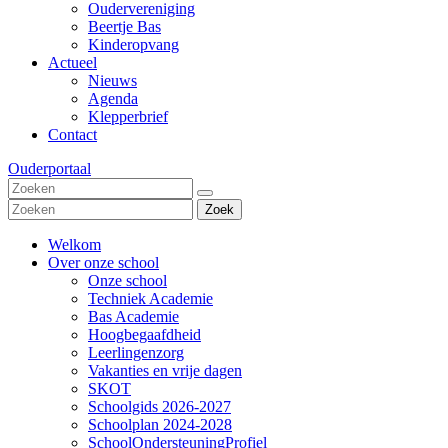
Oudervereniging
Beertje Bas
Kinderopvang
Actueel
Nieuws
Agenda
Klepperbrief
Contact
Ouderportaal
Zoek
Welkom
Over onze school
Onze school
Techniek Academie
Bas Academie
Hoogbegaafdheid
Leerlingenzorg
Vakanties en vrije dagen
SKOT
Schoolgids 2026-2027
Schoolplan 2024-2028
SchoolOndersteuningProfiel