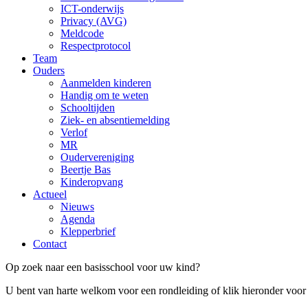
ICT-onderwijs
Privacy (AVG)
Meldcode
Respectprotocol
Team
Ouders
Aanmelden kinderen
Handig om te weten
Schooltijden
Ziek- en absentiemelding
Verlof
MR
Oudervereniging
Beertje Bas
Kinderopvang
Actueel
Nieuws
Agenda
Klepperbrief
Contact
Op zoek naar een basisschool voor uw kind?
U bent van harte welkom voor een rondleiding of klik hieronder voor h