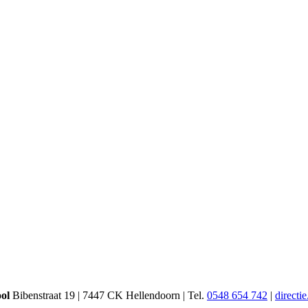
ool
Bibenstraat 19 | 7447 CK Hellendoorn | Tel.
0548 654 742
|
directi