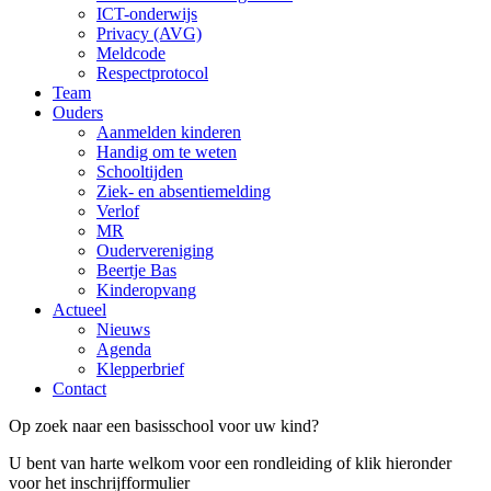
ICT-onderwijs
Privacy (AVG)
Meldcode
Respectprotocol
Team
Ouders
Aanmelden kinderen
Handig om te weten
Schooltijden
Ziek- en absentiemelding
Verlof
MR
Oudervereniging
Beertje Bas
Kinderopvang
Actueel
Nieuws
Agenda
Klepperbrief
Contact
Op zoek naar een basisschool voor uw kind?
U bent van harte welkom voor een rondleiding of klik hieronder
voor het inschrijfformulier