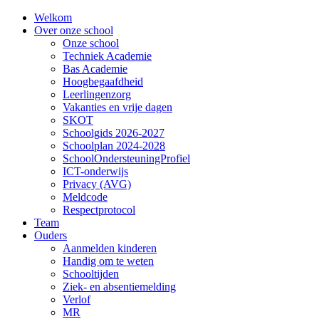
Welkom
Over onze school
Onze school
Techniek Academie
Bas Academie
Hoogbegaafdheid
Leerlingenzorg
Vakanties en vrije dagen
SKOT
Schoolgids 2026-2027
Schoolplan 2024-2028
SchoolOndersteuningProfiel
ICT-onderwijs
Privacy (AVG)
Meldcode
Respectprotocol
Team
Ouders
Aanmelden kinderen
Handig om te weten
Schooltijden
Ziek- en absentiemelding
Verlof
MR