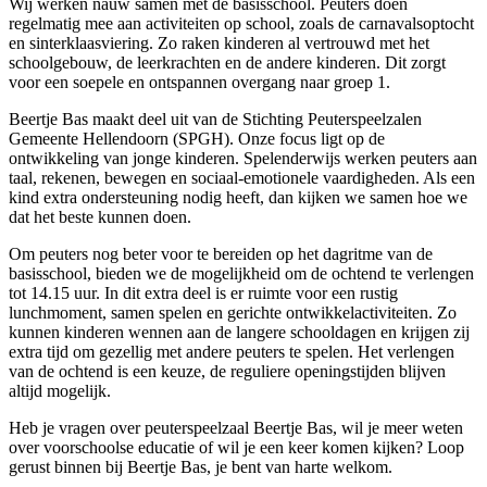
Wij werken nauw samen met de basisschool. Peuters doen
regelmatig mee aan activiteiten op school, zoals de carnavalsoptocht
en sinterklaasviering. Zo raken kinderen al vertrouwd met het
schoolgebouw, de leerkrachten en de andere kinderen. Dit zorgt
voor een soepele en ontspannen overgang naar groep 1.
Beertje Bas maakt deel uit van de Stichting Peuterspeelzalen
Gemeente Hellendoorn (SPGH). Onze focus ligt op de
ontwikkeling van jonge kinderen. Spelenderwijs werken peuters aan
taal, rekenen, bewegen en sociaal-emotionele vaardigheden. Als een
kind extra ondersteuning nodig heeft, dan kijken we samen hoe we
dat het beste kunnen doen.
Om peuters nog beter voor te bereiden op het dagritme van de
basisschool, bieden we de mogelijkheid om de ochtend te verlengen
tot 14.15 uur. In dit extra deel is er ruimte voor een rustig
lunchmoment, samen spelen en gerichte ontwikkelactiviteiten. Zo
kunnen kinderen wennen aan de langere schooldagen en krijgen zij
extra tijd om gezellig met andere peuters te spelen. Het verlengen
van de ochtend is een keuze, de reguliere openingstijden blijven
altijd mogelijk.
Heb je vragen over peuterspeelzaal Beertje Bas, wil je meer weten
over voorschoolse educatie of wil je een keer komen kijken? Loop
gerust binnen bij Beertje Bas, je bent van harte welkom.